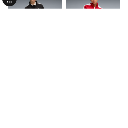
Олимпийка T7 Relaxed Woven
Олимпийка T7 ALWAYS ON
Track Jacket Women
Short Track Jacket Women
1990,00 ₴
1890,00 ₴
4190,00 ₴
3790,00 ₴
БОЛЬШЕ ИЗ ЭТОЙ КОЛЛЕКЦИИ
-53%
-53%