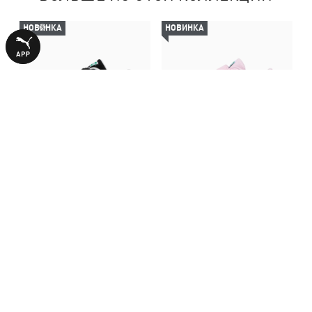
НОВИНКА
НОВИНКА
Кеды Suede Classic Sneakers
Детские кеды Suede Classic
Toddler
Sneakers Toddler
2990,00 ₴
2990,00 ₴
С ЭТИМ ТОВАРОМ ПОКУПАЮТ
-50%
НОВИНКА