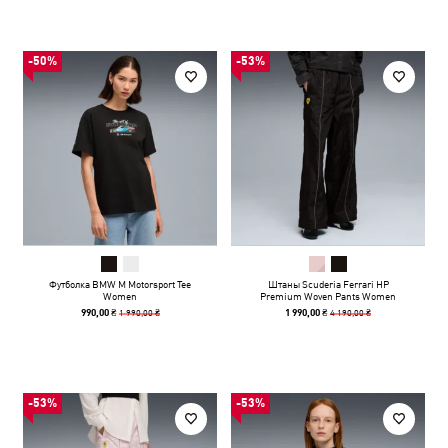
-50%
-53%
Футболка BMW M Motorsport Tee
Штаны Scuderia Ferrari HP
Women
Premium Woven Pants Women
1 990,00 ₴
4 190,00 ₴
990,00 ₴
1 990,00 ₴
-53%
-53%