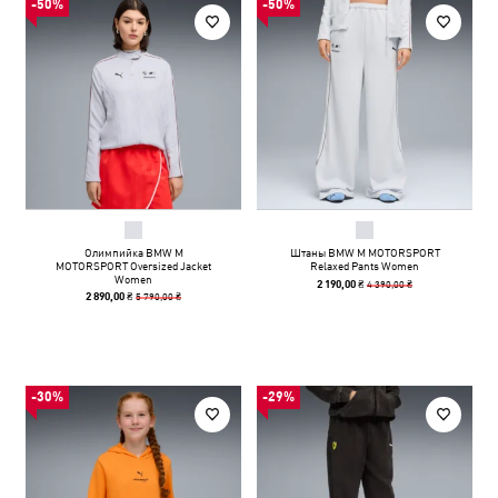
-50%
-50%
Олимпийка BMW M
Штаны BMW M MOTORSPORT
MOTORSPORT Oversized Jacket
Relaxed Pants Women
Women
4 390,00 ₴
2 190,00 ₴
5 790,00 ₴
2 890,00 ₴
-30%
-29%