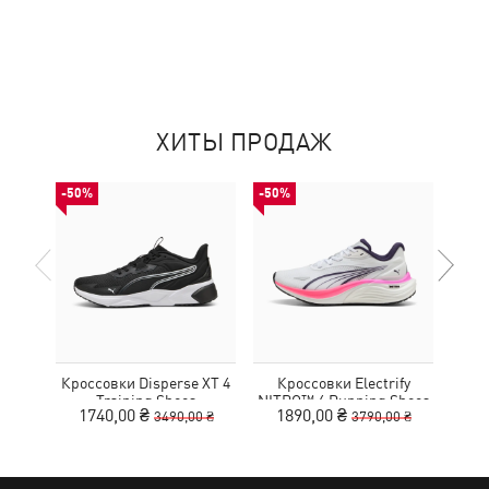
ХИТЫ ПРОДАЖ
-50%
-50%
НОВ
Кроссовки Disperse XT 4
Кроссовки Electrify
Training Shoes
NITRO™ 4 Running Shoes
MOT
1740,00 ₴
1890,00 ₴
3490,00 ₴
3790,00 ₴
Youth