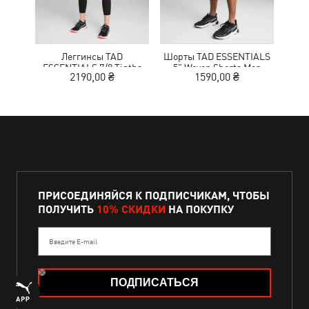
Леггинсы TAD
Шорты TAD ESSENTIALS
Кр
ESSENTIALS 7/8 Tigths
5" Woven Shorts Men
NITR
2190,00 ₴
1590,00 ₴
1
Women
ПРИСОЕДИНЯЙСЯ К ПОДПИСЧИКАМ, ЧТОБЫ
ПОЛУЧИТЬ
10% СКИДКИ
НА ПОКУПКУ
Введите E-mail
ПОДПИСАТЬСЯ