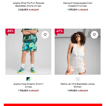
Шорты What The Fun Relaxed
Свитшот Hoopocalypse Crew
Basketball Shorts Unisex
Sweatshirt Unisex
3 490,00 ₴
4 190,00 ₴
2 440,00 ₴
1 399,00 ₴
-50%
-67%
Шорты Hoop Dreamz Short II
Майка Jer-She Basketball Jersey
Unisex
Women
3 490,00 ₴
4 590,00 ₴
1 740,00 ₴
1 499,00 ₴