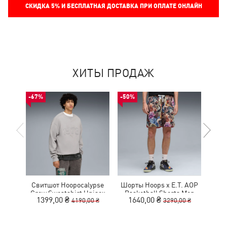
СКИДКА
5%
И БЕСПЛАТНАЯ ДОСТАВКА ПРИ ОПЛАТЕ ОНЛАЙН
ХИТЫ ПРОДАЖ
-67%
-50%
-30%
Свитшот Hoopocalypse
Шорты Hoops x E.T. AOP
Рю
Crew Sweatshirt Unisex
Basketball Shorts Men
Ho
1399,00 ₴
1640,00 ₴
3
4190,00 ₴
3290,00 ₴