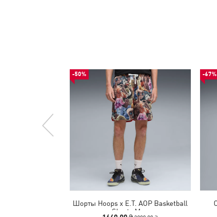
-50%
-67%
Шорты Hoops x E.T. AOP Basketball
Shorts Men