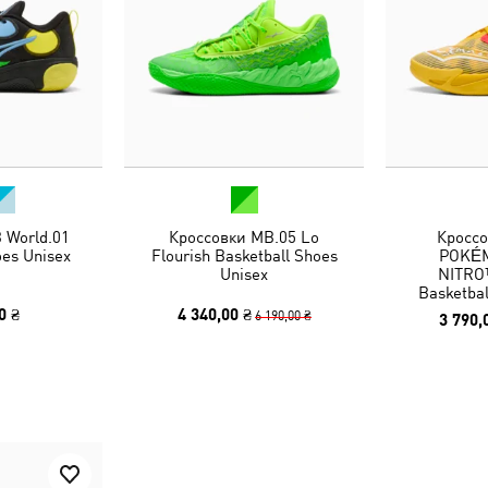
 World.01
Кроссовки MB.05 Lo
Кросс
oes Unisex
Flourish Basketball Shoes
POKÉM
Unisex
NITRO
Basketbal
0 ₴
4 340,00 ₴
6 190,00 ₴
3 790,