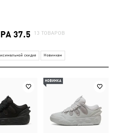
А 37.5
13
ТОВАРОВ
ксимальной скидке
Новинкам
НОВИНКА