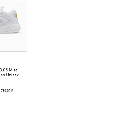
.05 Mist
oes Unisex
 790,00 ₴