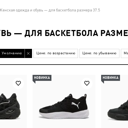
Женская одежда и обувь — для баскетбола размера 37.5
ВЬ — ДЛЯ БАСКЕТБОЛА РАЗМЕР
Умолчанию
Цене: по возрастанию
Цене: по убыванию
Ма
НОВИНКА
НОВИНКА