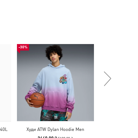
-30%
-50%
 40L
Худи ATW Dylan Hoodie Men
Худи What The Fun
M