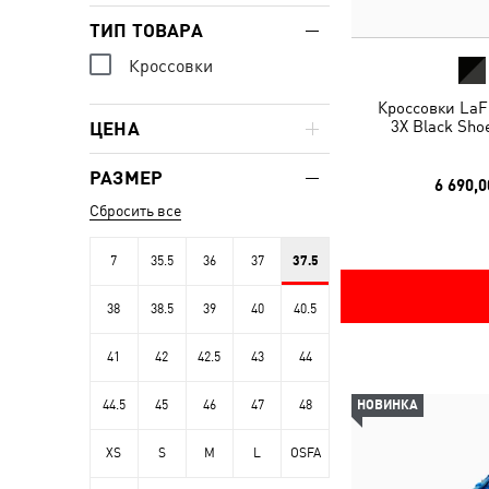
ТИП ТОВАРА
Кроссовки
Кроссовки LaF
3X Black Sho
ЦЕНА
РАЗМЕР
6 690,0
Сбросить все
7
35.5
36
37
37.5
38
38.5
39
40
40.5
41
42
42.5
43
44
44.5
45
46
47
48
НОВИНКА
XS
S
M
L
OSFA