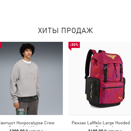
ХИТЫ ПРОДАЖ
-30%
Свитшот Hoopocalypse Crew
Рюкзак LaMelo Large Hooded
Sweatshirt Unisex
Backpack