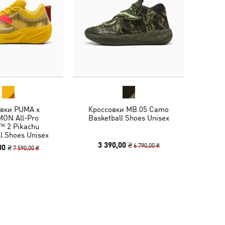
овки PUMA x
Кроссовки MB.05 Camo
ON All-Pro
Basketball Shoes Unisex
™ 2 Pikachu
l Shoes Unisex
3 390,00 ₴
6 790,00 ₴
00 ₴
7 590,00 ₴