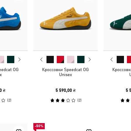
eedcat OG
Кроссовки Speedcat OG
Кроссовк
x
Unisex
0 ₴
5 590,00 ₴
5 
(
2
)
(
2
)
-50%