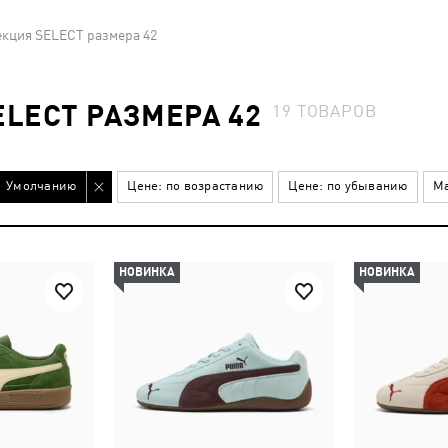
кция SELECT размера 42
LECT РАЗМЕРА 42
19
ТОВАРОВ
Умолчанию
Цене: по возрастанию
Цене: по убыванию
Ма
НОВИНКА
НОВИНКА