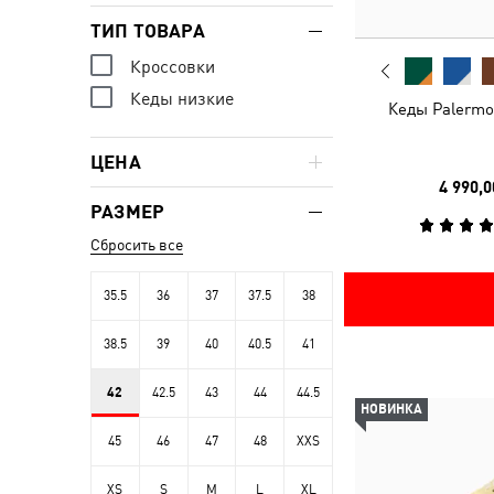
ТИП ТОВАРА
Кроссовки
Кеды низкие
Кеды Palermo
ЦЕНА
4 990,0
РАЗМЕР
Сбросить все
35.5
36
37
37.5
38
38.5
39
40
40.5
41
42
42.5
43
44
44.5
НОВИНКА
45
46
47
48
XXS
XS
S
M
L
XL