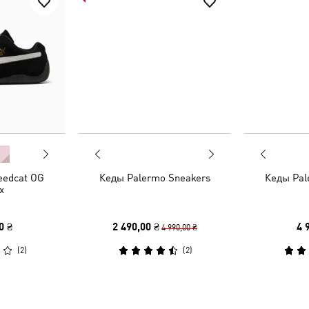
eedcat OG
Кеды Palermo Sneakers
Кеды Pal
x
0 ₴
2 490,00 ₴
4 
4 990,00 ₴
(
2
)
(
2
)