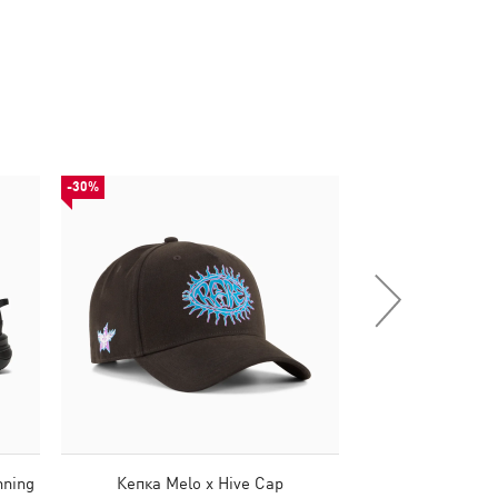
-30%
НОВИНКА
nning
Кепка Melo x Hive Cap
Сумка PUMA 1976 