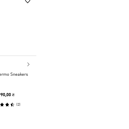
ermo Sneakers
990,00 ₴
(
2
)