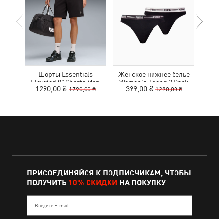
Шорты Essentials
Женское нижнее белье
Ке
Elevated 9" Shorts Men
Women's Thong 2 Pack
1290,00 ₴
399,00 ₴
1
1790,00 ₴
1290,00 ₴
ПРИСОЕДИНЯЙСЯ К ПОДПИСЧИКАМ, ЧТОБЫ
ПОЛУЧИТЬ
10% СКИДКИ
НА ПОКУПКУ
Введите E-mail