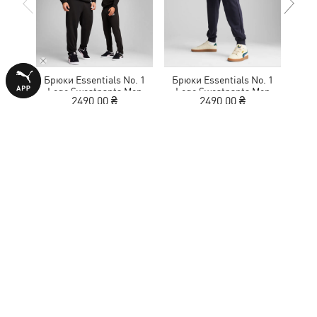
Брюки Essentials No. 1
Брюки Essentials No. 1
Шта
Logo Sweatpants Men
Logo Sweatpants Men
Lo
2490,00 ₴
2490,00 ₴
ПРИСОЕДИНЯЙСЯ К ПОДПИСЧИКАМ, ЧТОБЫ
ПОЛУЧИТЬ
10% СКИДКИ
НА ПОКУПКУ
Введите E-mail
ПОДПИСАТЬСЯ