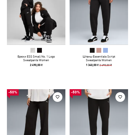
Брюки ESS Small No. 1 Logo
Штаны Essentials Script
Sweatpants Women
Sweatpants Women
2 690,00 ₴
2 490,00 ₴
1 340,00 ₴
-50%
-50%