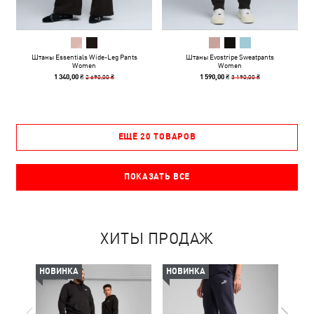
Штаны Essentials Wide-Leg Pants
Штаны Evostripe Sweatpants
Women
Women
2 690,00 ₴
3 190,00 ₴
1 340,00 ₴
1 590,00 ₴
ЕЩЁ 20 ТОВАРОВ
ПОКАЗАТЬ ВСЕ
ХИТЫ ПРОДАЖ
НОВИНКА
НОВИНКА
НОВ