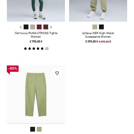
Леггинсы PUMA STRONG Tights
Штаны HER High-Waist
Women
Sweatpants Women
3 390,00 ₴
2 790,00 ₴
2 399,00 ₴
(
2
)
-50%