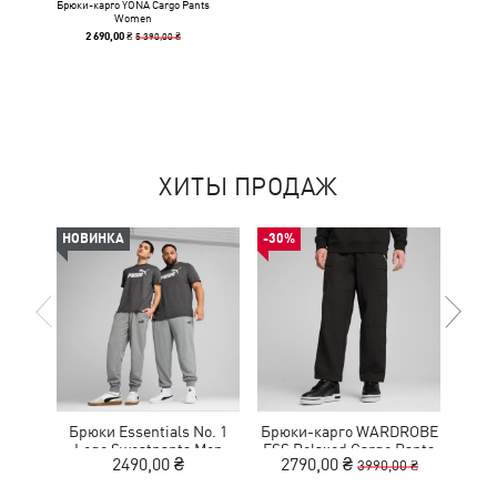
Брюки-карго YONA Cargo Pants
Women
5 390,00 ₴
2 690,00 ₴
ХИТЫ ПРОДАЖ
НОВИНКА
-30%
НОВ
Брюки Essentials No. 1
Брюки-карго WARDROBE
Ш
Logo Sweatpants Men
ESS Relaxed Cargo Pants
Elev
2490,00 ₴
2790,00 ₴
3990,00 ₴
Men