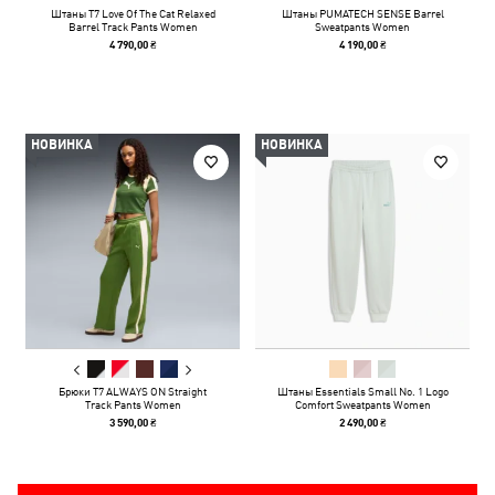
Штаны T7 Love Of The Cat Relaxed
Штаны PUMATECH SENSE Barrel
Barrel Track Pants Women
Sweatpants Women
4 790,00 ₴
4 190,00 ₴
НОВИНКА
НОВИНКА
Брюки T7 ALWAYS ON Straight
Штаны Essentials Small No. 1 Logo
Track Pants Women
Comfort Sweatpants Women
3 590,00 ₴
2 490,00 ₴