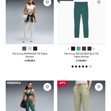
Леггинсы PWRMODE 7/8 Tights
Леггинсы TAD ESSENTIALS 7/8
Women
Tigths Women
4 490,00 ₴
2 190,00 ₴
(
1
)
НОВИНКА
-29%