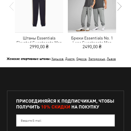
Штаны Essentials
Брюки Essentials No. 1
Брю
Elevated Sweatpants Men
Logo Sweatpants Men
Lo
2990,00 ₴
2490,00 ₴
Женские спортивные штаны:
Харьков
,
Днепр
,
Одесса
,
Запорожье
,
Львов
ПРИСОЕДИНЯЙСЯ К ПОДПИСЧИКАМ, ЧТОБЫ
ПОЛУЧИТЬ
10% СКИДКИ
НА ПОКУПКУ
Введите E-mail