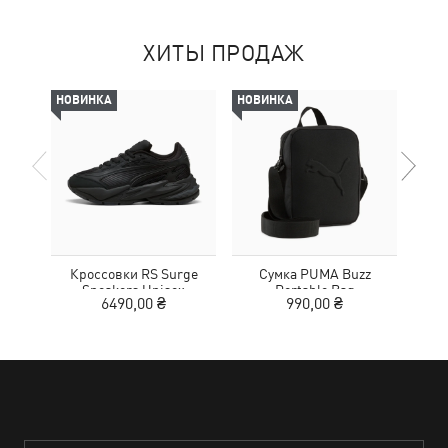
ХИТЫ ПРОДАЖ
НОВИНКА
НОВИНКА
НОВ
Кроссовки RS Surge
Сумка PUMA Buzz
Кед
Sneakers Unisex
Portable Bag
Sue
6490,00 ₴
990,00 ₴