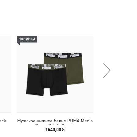
НОВИНКА
НОВИНКА
ack
Мужское нижнее белье PUMA Men's
Мужское нижнее 
Boxer Briefs 2 pack
Briefs
1540,00 ₴
1340