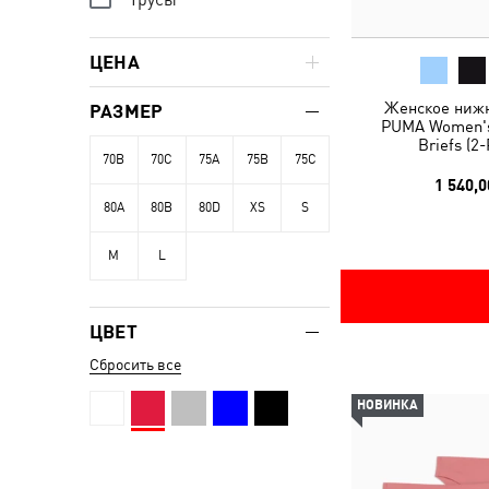
ЦЕНА
Женское нижн
РАЗМЕР
PUMA Women's 
Briefs (2
70B
70C
75A
75B
75C
1 540,0
80A
80B
80D
XS
S
M
L
ЦВЕТ
Сбросить все
НОВИНКА