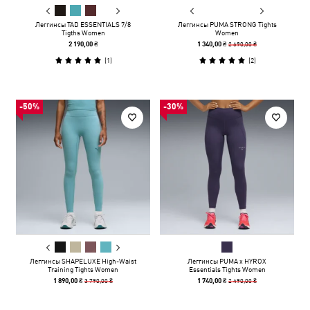
Леггинсы TAD ESSENTIALS 7/8
Леггинсы PUMA STRONG Tights
Tigths Women
Women
2 690,00 ₴
2 190,00 ₴
1 340,00 ₴
(
1
)
(
2
)
-50%
-30%
Леггинсы SHAPELUXE High-Waist
Леггинсы PUMA x HYROX
Training Tights Women
Essentials Tights Women
3 790,00 ₴
2 490,00 ₴
1 890,00 ₴
1 740,00 ₴