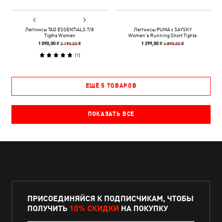
Леггинсы TAD ESSENTIALS 7/8
Леггинсы PUMA x SAYSKY
Tigths Women
Women's Running Short Tights
2 190,00 ₴
4 890,00 ₴
1 090,00 ₴
1 299,00 ₴
(
1
)
ЕЩЁ 5 ТОВАРОВ
ПОКАЗАТЬ ВСЕ
ПРИСОЕДИНЯЙСЯ К ПОДПИСЧИКАМ, ЧТОБЫ
ПОЛУЧИТЬ
10% СКИДКИ
НА ПОКУПКУ