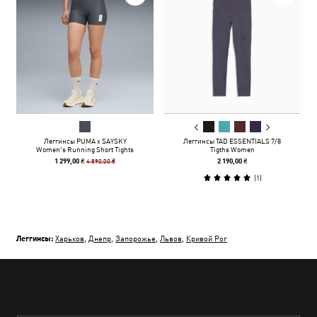
Леггинсы PUMA x SAYSKY
Леггинсы TAD ESSENTIALS 7/8
Women's Running Short Tights
Tigths Women
4 890,00 ₴
1 299,00 ₴
2 190,00 ₴
(
1
)
Леггинсы:
Харьков
,
Днепр
,
Запорожье
,
Львов
,
Кривой Рог