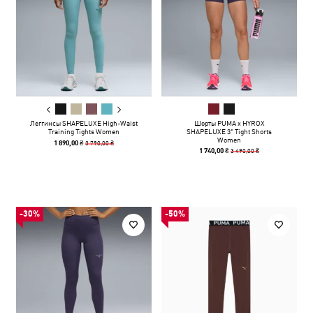
Леггинсы SHAPELUXE High-Waist
Шорты PUMA x HYROX
Training Tights Women
SHAPELUXE 3" Tight Shorts
Women
3 790,00 ₴
1 890,00 ₴
3 490,00 ₴
1 740,00 ₴
-30%
-50%