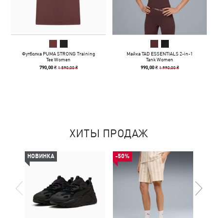
Футболка PUMA STRONG Training
Майка TAD ESSENTIALS 2-in-1
Tee Women
Tank Women
1 590,00 ₴
1 990,00 ₴
790,00 ₴
990,00 ₴
ХИТЫ ПРОДАЖ
НОВИНКА
-50%
НОВ