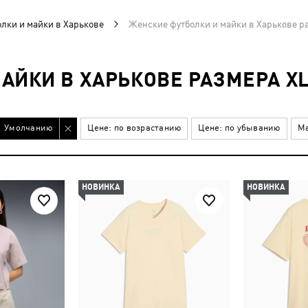
лки и майки в Харькове
Женские футболки и майки в Харькове ра
АЙКИ В ХАРЬКОВЕ РАЗМЕРА X
Умолчанию
Цене: по возрастанию
Цене: по убыванию
Ма
НОВИНКА
НОВИНКА