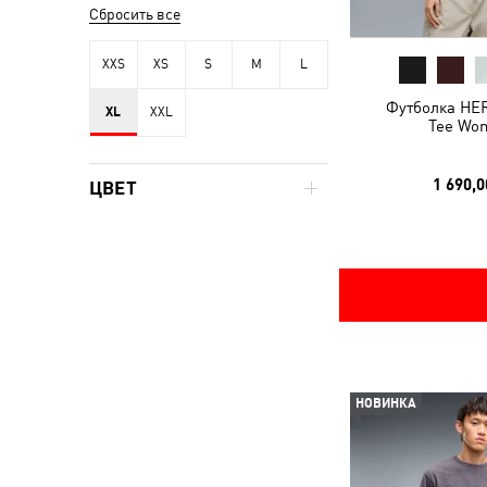
Сбросить все
XXS
XS
S
M
L
Футболка HER
XL
XXL
Tee Wo
1 690,0
ЦВЕТ
НОВИНКА