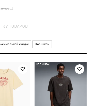
змера xl
L
69
ТОВАРОВ
ксимальной скидке
Новинкам
НОВИНКА