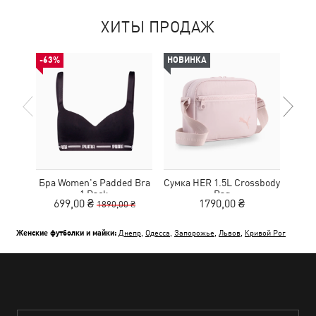
ХИТЫ ПРОДАЖ
-63%
НОВИНКА
НОВ
Бра Women's Padded Bra
Сумка HER 1.5L Crossbody
Кед
1 Pack
Bag
Sue
699,00 ₴
1790,00 ₴
1890,00 ₴
Женские футболки и майки:
Днепр
,
Одесса
,
Запорожье
,
Львов
,
Кривой Рог