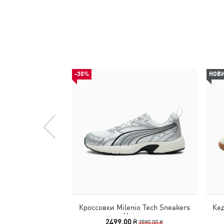
-30%
НОВ
Кроссовки Milenio Tech Sneakers
Кед
Unisex
2499,00 ₴
3590,00 ₴