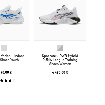
Varion II Indoor
Кроссовки PWR Hybrid
 Shoes Youth
PUMA League Training
Shoes Women
390,00 ₴
4 490,00 ₴
(
1
)