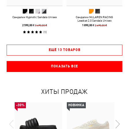
Сандалии Hypnotic Sandals Unisex
Сандалии McLAREN RACING
Leadcat 2.0 Sandals Unisex
3 690,00 ₴
2 690,00 ₴
2 590,00 ₴
1 890,00 ₴
(
1
)
ЕЩЁ 13 ТОВАРОВ
ПОКАЗАТЬ ВСЕ
ХИТЫ ПРОДАЖ
-30%
НОВИНКА
НОВ