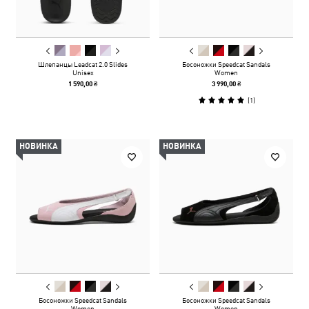
Шлепанцы Leadcat 2.0 Slides
Босоножки Speedcat Sandals
Unisex
Women
1 590,00 ₴
3 990,00 ₴
(
1
)
НОВИНКА
НОВИНКА
Босоножки Speedcat Sandals
Босоножки Speedcat Sandals
Women
Women