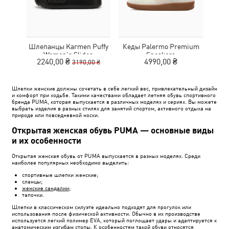
Шлепанцы Karmen Puffy
Кеды Palermo Premium
Кед
Women's Slides
Sneakers
2240,00 ₴
4990,00 ₴
3190,00 ₴
Шлепки женские должны сочетать в себе легкий вес, привлекательный дизайн
и комфорт при ходьбе. Такими качествами обладает летняя обувь спортивного
бренда PUMA, которая выпускается в различных моделях и сериях. Вы можете
выбрать изделия в разных стилях для занятий спортом, активного отдыха на
природе или повседневной носки.
Открытая женская обувь PUMA — основные виды
и их особенности
Открытая женская обувь от PUMA выпускается в разных моделях. Среди
наиболее популярных необходимо выделить:
спортивные шлепки женские;
сланцы;
женские сандалии
;
тапочки.
Шлепки в классическом силуэте идеально подходят для прогулок или
использования после физической активности. Обычно в их производстве
используется легкий полимер EVA, который поглощает удары и адаптируется к
анатомическим изгибам стопы. К особенностям такой обуви относятся