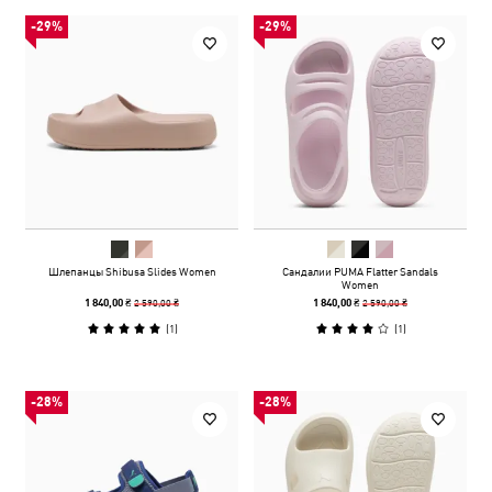
-29%
-29%
Шлепанцы Shibusa Slides Women
Сандалии PUMA Flatter Sandals
Women
2 590,00 ₴
2 590,00 ₴
1 840,00 ₴
1 840,00 ₴
(
1
)
(
1
)
-28%
-28%