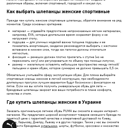
различные образы, включая спортивный, городской и кэжуал лук.
Как выбрать шлепанцы женские спортивные
Прежде чем купить женские спортивные шлепанцы, обратите внимание на ряд
моментов. Среди основных критериев:
материал — отдавайте предпочтение непромокаемым мягким материалам,
например, EVA, которые длительное время сохраняют форму и не
нагружают стопу;
подошва — для уличных моделей важна толщина подошвы и ее
показатель амортизации, сандалии рекомендуется выбирать с жесткими
вставками в нижнем слое, тогда как тапочки должны отличаться
мягкостью;
фиксация — ремешок должен плотно прилегать к ступне (но не
пережимать ногу) или регулироваться по объему при помощи липучки;
размер — желательно оставлять небольшое пространство между пяткой/
пальцами и краем обуви, которое суммарно не должно превышать 0,5 см.
Обязательно учитывайте сферу эксплуатации обуви. Для пляжа выбирайте
спортивные сланцы женские в легкой конструкции, при необходимости
длительных прогулок лучшим вариантом будут босоножки с фиксатором на
пятке. Если же вы хотите получить универсальную обувь для лета —
брендовые шлепанцы закроют все ваши потребности в плане комфорта,
качества и стиля.
Где купить шлепанцы женские в Украине
Заказать оригинальную летнюю обувь PUMA вы сможете в нашем интернет-
магазине. Мы предлагаем широкий ассортимент товаров немецкого бренда по
приятной цене с гарантией качества и оперативной доставкой по Киеву,
Одессе, Харькову, Днепру, Львову и в других городах. Также у нас вы сможете
приобрести брендовые
купальники
, шорты, футболки, кроссовки и множество