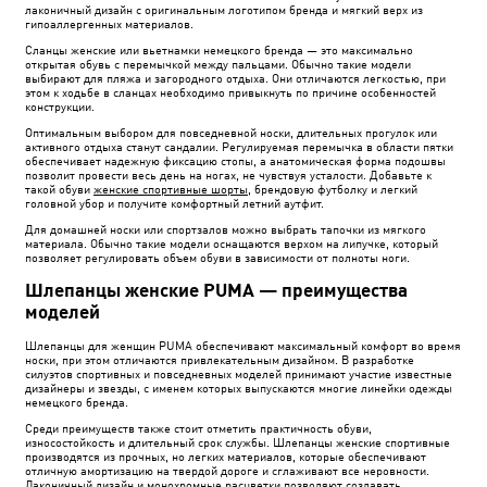
лаконичный дизайн с оригинальным логотипом бренда и мягкий верх из
гипоаллергенных материалов.
Сланцы женские или вьетнамки немецкого бренда — это максимально
открытая обувь с перемычкой между пальцами. Обычно такие модели
выбирают для пляжа и загородного отдыха. Они отличаются легкостью, при
этом к ходьбе в сланцах необходимо привыкнуть по причине особенностей
конструкции.
Оптимальным выбором для повседневной носки, длительных прогулок или
активного отдыха станут сандалии. Регулируемая перемычка в области пятки
обеспечивает надежную фиксацию стопы, а анатомическая форма подошвы
позволит провести весь день на ногах, не чувствуя усталости. Добавьте к
такой обуви
женские спортивные шорты
, брендовую футболку и легкий
головной убор и получите комфортный летний аутфит.
Для домашней носки или спортзалов можно выбрать тапочки из мягкого
материала. Обычно такие модели оснащаются верхом на липучке, который
позволяет регулировать объем обуви в зависимости от полноты ноги.
Шлепанцы женские PUMA — преимущества
моделей
Шлепанцы для женщин PUMA обеспечивают максимальный комфорт во время
носки, при этом отличаются привлекательным дизайном. В разработке
силуэтов спортивных и повседневных моделей принимают участие известные
дизайнеры и звезды, с именем которых выпускаются многие линейки одежды
немецкого бренда.
Среди преимуществ также стоит отметить практичность обуви,
износостойкость и длительный срок службы. Шлепанцы женские спортивные
производятся из прочных, но легких материалов, которые обеспечивают
отличную амортизацию на твердой дороге и сглаживают все неровности.
Лаконичный дизайн и монохромные расцветки позволяют создавать