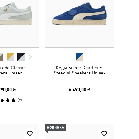
uede Classic
Кеды Suede Charles F.
ers Unisex
Stead VI Sneakers Unisex
990,00 ₴
6 490,00 ₴
(
2
)
НОВИНКА