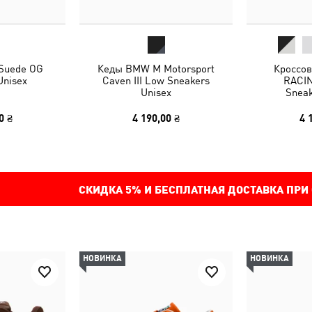
 Suede OG
Кеды BMW M Motorsport
Кроссо
Unisex
Caven III Low Sneakers
RACIN
Unisex
Sneak
0 ₴
4 190,00 ₴
4 
СКИДКА
5%
И БЕСПЛАТНАЯ ДОСТАВКА ПРИ
НОВИНКА
НОВИНКА