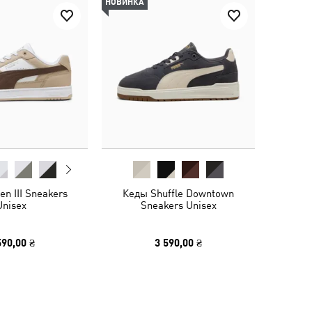
НОВИНКА
n III Sneakers
Кеды Shuffle Downtown
Unisex
Sneakers Unisex
590,00 ₴
3 590,00 ₴