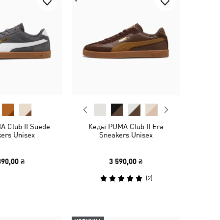
 Club II Suede
Кеды PUMA Club II Era
ers Unisex
Sneakers Unisex
390,00 ₴
3 590,00 ₴
(
2
)