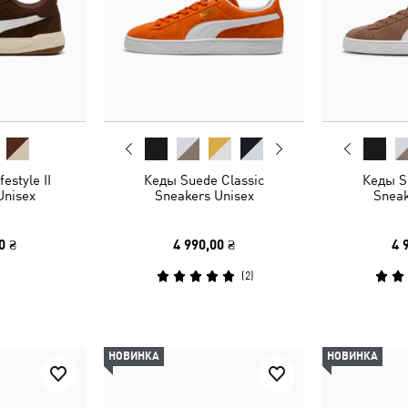
estyle II
Кеды Suede Classic
Кеды S
Unisex
Sneakers Unisex
Sneak
0 ₴
4 990,00 ₴
4 
(
2
)
НОВИНКА
НОВИНКА