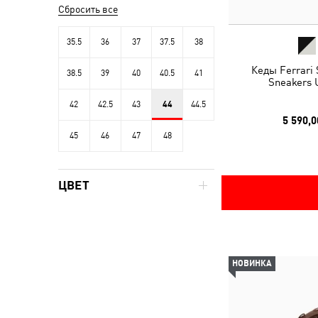
Сбросить все
35.5
36
37
37.5
38
Кеды Ferrari
38.5
39
40
40.5
41
Sneakers 
42
42.5
43
44
44.5
5 590,0
45
46
47
48
ЦВЕТ
НОВИНКА