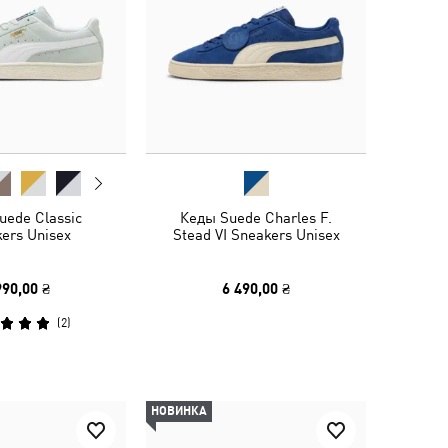
uede Classic
Кеды Suede Charles F.
ers Unisex
Stead VI Sneakers Unisex
990,00 ₴
6 490,00 ₴
(
2
)
НОВИНКА