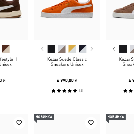
estyle II
Кеды Suede Classic
Кеды S
Unisex
Sneakers Unisex
Sneak
0 ₴
4 990,00 ₴
4 
(
2
)
НОВИНКА
НОВИНКА