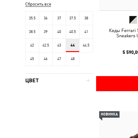
Сбросить все
35.5
36
37
37.5
38
Кеды Ferrari
38.5
39
40
40.5
41
Sneakers 
42
42.5
43
44
44.5
5 590,0
45
46
47
48
ЦВЕТ
НОВИНКА