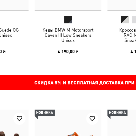
 Suede OG
Кеды BMW M Motorsport
Кроссо
Unisex
Caven III Low Sneakers
RACIN
Unisex
Sneak
0 ₴
4 190,00 ₴
4 
СКИДКА
5%
И БЕСПЛАТНАЯ ДОСТАВКА ПРИ
НОВИНКА
НОВИНКА