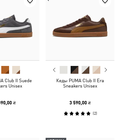
 Club II Suede
Кеды PUMA Club II Era
ers Unisex
Sneakers Unisex
390,00 ₴
3 590,00 ₴
(
2
)