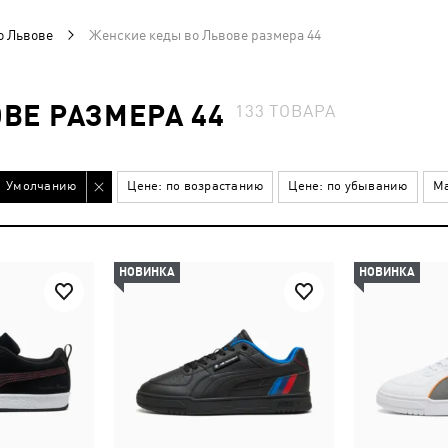
о Львове
Женские кеды во Львове размера 44
ВЕ РАЗМЕРА 44
133
ТОВАРА
Умолчанию
Цене: по возрастанию
Цене: по убыванию
Ма
НОВИНКА
НОВИНКА