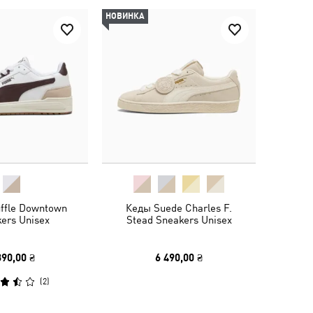
НОВИНКА
ffle Downtown
Кеды Suede Charles F.
ers Unisex
Stead Sneakers Unisex
390,00 ₴
6 490,00 ₴
(
2
)