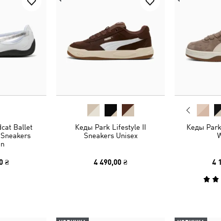
cat Ballet
Кеды Park Lifestyle II
Кеды Park
 Sneakers
Sneakers Unisex
n
0 ₴
4 490,00 ₴
4 