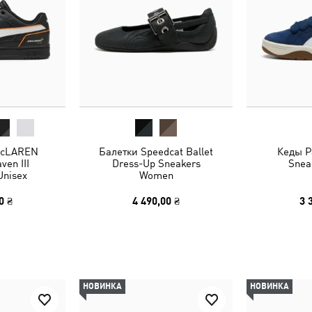
McLAREN
Балетки Speedcat Ballet
Кеды Pa
en III
Dress-Up Sneakers
Snea
Unisex
Women
0 ₴
4 490,00 ₴
3 
НОВИНКА
НОВИНКА