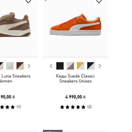
 Luna Sneakers
Кеды Suede Classic
Women
Sneakers Unisex
190,00 ₴
4 990,00 ₴
(
1
)
(
2
)