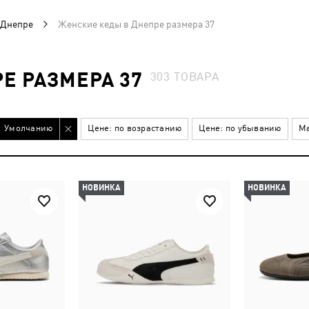
 Днепре
Женские кеды в Днепре размера 37
Е РАЗМЕРА 37
303
ТОВАРА
Умолчанию
Цене: по возрастанию
Цене: по убыванию
Ма
НОВИНКА
НОВИНКА