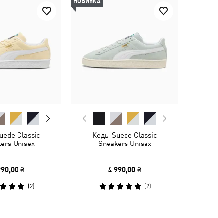
НОВИНКА
uede Classic
Кеды Suede Classic
ers Unisex
Sneakers Unisex
990,00 ₴
4 990,00 ₴
(
2
)
(
2
)