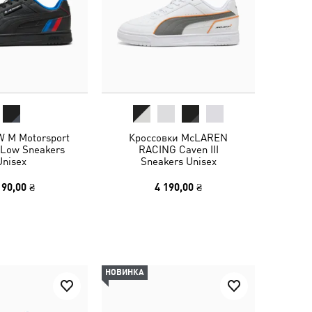
 M Motorsport
Кроссовки McLAREN
I Low Sneakers
RACING Caven III
Unisex
Sneakers Unisex
190,00 ₴
4 190,00 ₴
НОВИНКА