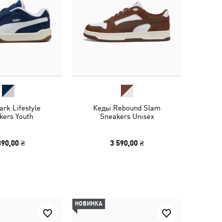
rk Lifestyle
Кеды Rebound Slam
kers Youth
Sneakers Unisex
390,00 ₴
3 590,00 ₴
НОВИНКА