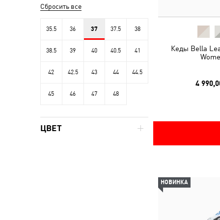
Сбросить все
35.5
36
37
37.5
38
Кеды Bella Le
38.5
39
40
40.5
41
Wome
42
42.5
43
44
44.5
4 990,0
45
46
47
48
ЦВЕТ
НОВИНКА