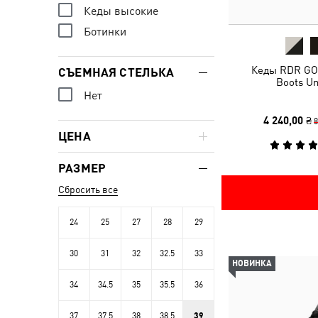
Кеды высокие
Ботинки
Кеды RDR G
СЪЕМНАЯ СТЕЛЬКА
Boots Un
Нет
4 240,00 ₴
8
ЦЕНА
РАЗМЕР
Сбросить все
24
25
27
28
29
30
31
32
32.5
33
НОВИНКА
34
34.5
35
35.5
36
37
37.5
38
38.5
39