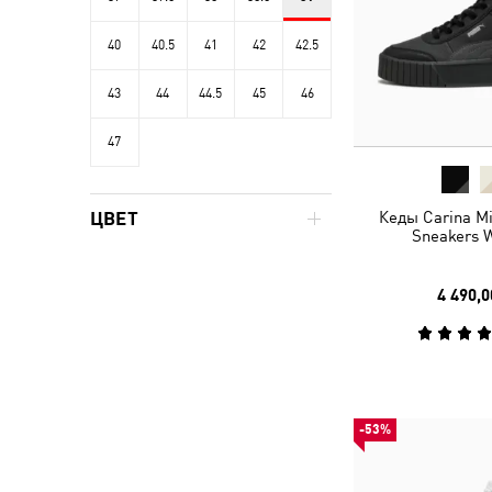
40
40.5
41
42
42.5
43
44
44.5
45
46
47
ЦВЕТ
Кеды Carina M
Sneakers
4 490,0
-53%