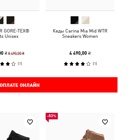
R GORE-TEX®
Кеды Carina Mia Mid WTR
ts Unisex
Sneakers Women
00 ₴
4 490,00 ₴
8 490,00 ₴
(
1
)
(
1
)
 ОПЛАТЕ ОНЛАЙН
-53%