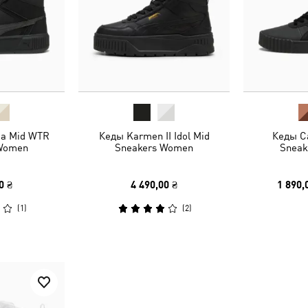
ia Mid WTR
Кеды Karmen II Idol Mid
Кеды Ca
 Women
Sneakers Women
Sneak
0 ₴
4 490,00 ₴
1 890,
(
1
)
(
2
)