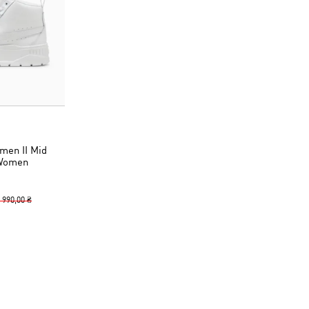
men II Mid
 Women
 990,00 ₴