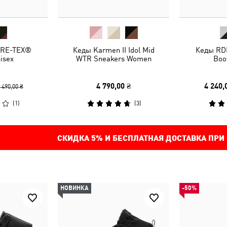
ORE-TEX®
Кеды Karmen II Idol Mid
Кеды RD
isex
WTR Sneakers Women
Boo
4 790,00 ₴
4 240,
 490,00 ₴
(
1
)
(
3
)
СКИДКА
5%
И БЕСПЛАТНАЯ ДОСТАВКА ПРИ
НОВИНКА
-50%