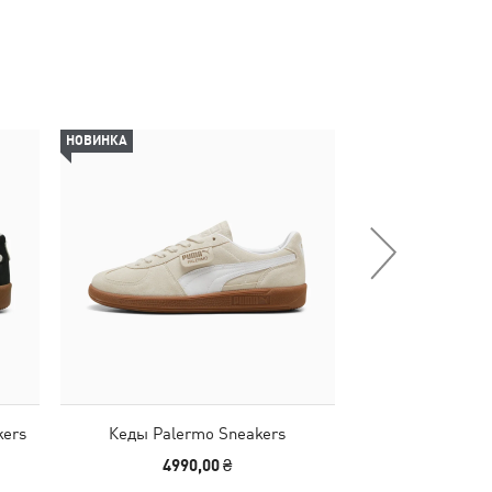
НОВИНКА
НОВИНКА
kers
Кеды Palermo Sneakers
Кеды PUMA Clu
Sneaker
4990,00 ₴
3990