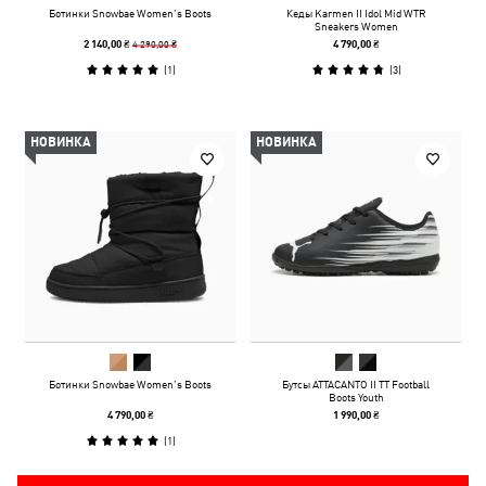
Ботинки Snowbae Women’s Boots
Кеды Karmen II Idol Mid WTR
Sneakers Women
4 290,00 ₴
2 140,00 ₴
4 790,00 ₴
(
1
)
(
3
)
НОВИНКА
НОВИНКА
Ботинки Snowbae Women’s Boots
Бутсы ATTACANTO II TT Football
Boots Youth
4 790,00 ₴
1 990,00 ₴
(
1
)