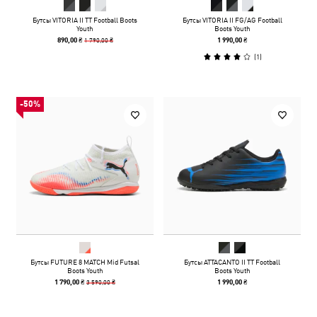
Бутсы VITORIA II TT Football Boots
Бутсы VITORIA II FG/AG Football
Youth
Boots Youth
1 790,00 ₴
890,00 ₴
1 990,00 ₴
(
1
)
-50%
Бутсы FUTURE 8 MATCH Mid Futsal
Бутсы ATTACANTO II TT Football
Boots Youth
Boots Youth
3 590,00 ₴
1 790,00 ₴
1 990,00 ₴