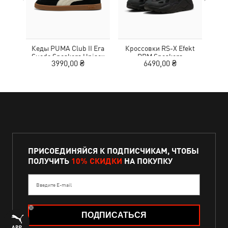
Кеды PUMA Club II Era
Кроссовки RS-X Efekt
Кед
Suede Sneakers Unisex
PRM Sneakers
3990,00 ₴
6490,00 ₴
1
ПРИСОЕДИНЯЙСЯ К ПОДПИСЧИКАМ, ЧТОБЫ
ПОЛУЧИТЬ
10% СКИДКИ
НА ПОКУПКУ
Введите E-mail
ПОДПИСАТЬСЯ