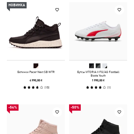
НОВИНКА
Ботинки Pacer Next SB WTR
Бутсы VITORIA II FG/AG Football
Boots Youth
4 990,00 ₴
1 990,00 ₴
(
15
)
(
1
)
-54%
-50%