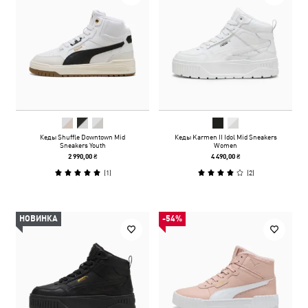
Кеды Shuffle Downtown Mid
Кеды Karmen II Idol Mid Sneakers
Sneakers Youth
Women
2 990,00 ₴
4 490,00 ₴
(
1
)
(
2
)
НОВИНКА
-54%