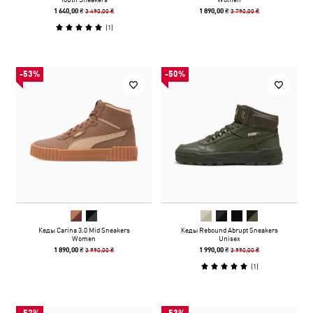
3 490,00 ₴
3 790,00 ₴
1 640,00 ₴
1 890,00 ₴
(
1
)
-53%
-50%
Кеды Carina 3.0 Mid Sneakers
Кеды Rebound Abrupt Sneakers
Women
Unisex
3 990,00 ₴
3 990,00 ₴
1 890,00 ₴
1 990,00 ₴
(
1
)