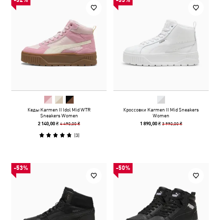
-52%
-53%
Кеды Karmen II Idol Mid WTR
Кроссовки Karmen II Mid Sneakers
Sneakers Women
Women
4 490,00 ₴
3 990,00 ₴
2 140,00 ₴
1 890,00 ₴
(
3
)
-53%
-50%