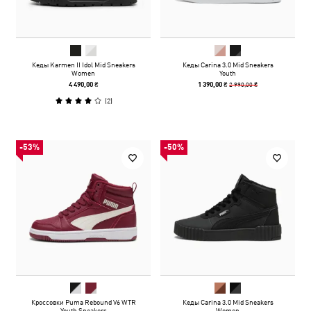
Кеды Karmen II Idol Mid Sneakers
Кеды Carina 3.0 Mid Sneakers
Women
Youth
2 990,00 ₴
4 490,00 ₴
1 390,00 ₴
(
2
)
-53%
-50%
Кроссовки Puma Rebound V6 WTR
Кеды Carina 3.0 Mid Sneakers
Youth Sneakers
Women