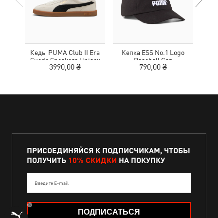
Кеды PUMA Club II Era
Кепка ESS No.1 Logo
Кро
Suede Sneakers Unisex
Baseball Cap
3990,00 ₴
790,00 ₴
ПРИСОЕДИНЯЙСЯ К ПОДПИСЧИКАМ, ЧТОБЫ
ПОЛУЧИТЬ
10% СКИДКИ
НА ПОКУПКУ
Введите E-mail
ПОДПИСАТЬСЯ