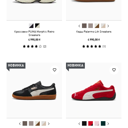
Кроссовки PUMA Morphic Retro
Кеды Palermo Lth Sneakers
Sneakers
4 990,00 ₴
4 990,00 ₴
(
2
)
(
1
)
НОВИНКА
НОВИНКА