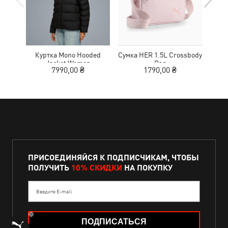
Куртка Mono Hooded
Сумка HER 1.5L Crossbody
Кед
Jacket Women
Bag
Sue
7990,00 ₴
1790,00 ₴
ПРИСОЕДИНЯЙСЯ К ПОДПИСЧИКАМ, ЧТОБЫ
ПОЛУЧИТЬ
10% СКИДКИ
НА ПОКУПКУ
Введите E-mail
ПОДПИСАТЬСЯ