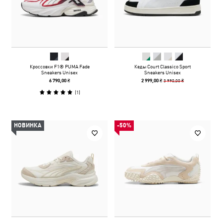
Кроссовки F1® PUMA Fade
Кеды Court Classico Sport
Sneakers Unisex
Sneakers Unisex
3 990,00 ₴
6 790,00 ₴
2 999,00 ₴
(
1
)
НОВИНКА
-50%