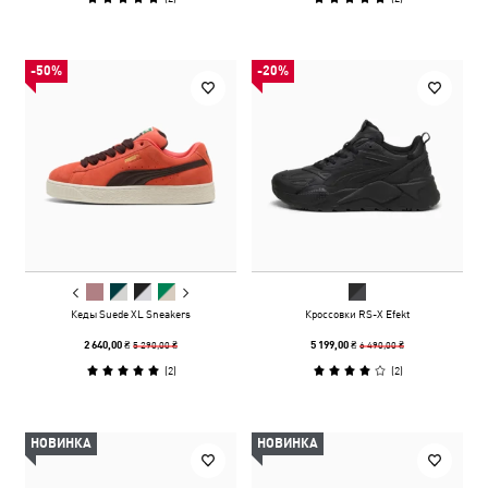
-50%
-20%
Кеды Suede XL Sneakers
Кроссовки RS-X Efekt
5 290,00 ₴
6 490,00 ₴
2 640,00 ₴
5 199,00 ₴
(
2
)
(
2
)
НОВИНКА
НОВИНКА