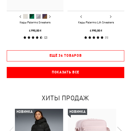
Кеды Palermo Sneakers
Кеды Palermo Lth Sneakers
4 990,00 ₴
4 990,00 ₴
(
2
)
(
1
)
ЕЩЁ 36 ТОВАРОВ
ПОКАЗАТЬ ВСЕ
ХИТЫ ПРОДАЖ
НОВИНКА
НОВИНКА
НОВ