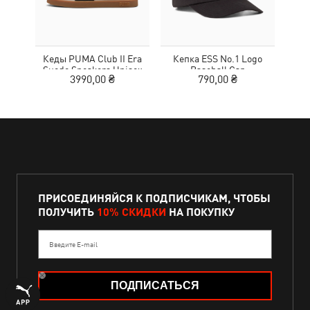
Кеды PUMA Club II Era
Кепка ESS No.1 Logo
Кро
Suede Sneakers Unisex
Baseball Cap
3990,00 ₴
790,00 ₴
ПРИСОЕДИНЯЙСЯ К ПОДПИСЧИКАМ, ЧТОБЫ
ПОЛУЧИТЬ
10% СКИДКИ
НА ПОКУПКУ
Введите E-mail
ПОДПИСАТЬСЯ