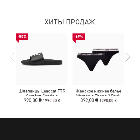
ХИТЫ ПРОДАЖ
-50%
-69%
НОВ
Шлепанцы Leadcat FTR
Женское нижнее белье
Кр
Comfort Sandals
Women's Thong 2 Pack
990,00 ₴
399,00 ₴
1990,00 ₴
1290,00 ₴