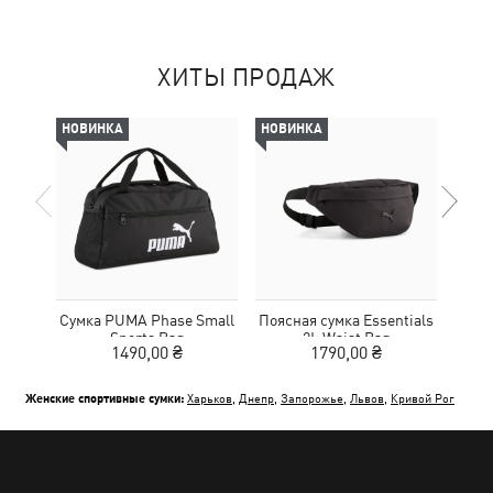
ХИТЫ ПРОДАЖ
НОВИНКА
НОВИНКА
НОВ
Сумка PUMA Phase Small
Поясная сумка Essentials
С
Sports Bag
2L Waist Bag
1490,00 ₴
1790,00 ₴
Женские спортивные сумки:
Харьков
,
Днепр
,
Запорожье
,
Львов
,
Кривой Рог