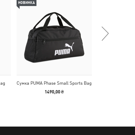
НОВИНКА
НОВИНКА
Bag
Сумка PUMA Phase Small Sports Bag
Сумка HER 1.5
1490,00 ₴
1790