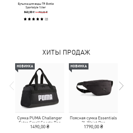
Бутылка для воды TR Bottle
Sportstyle 1liter
1 190,00 ₴
840,00 ₴
(
2
)
ХИТЫ ПРОДАЖ
НОВИНКА
НОВИНКА
НОВ
Сумка PUMA Challenger
Поясная сумка Essentials
Кеп
Extra Small Sports Bag
2L Waist Bag
1490,00 ₴
1790,00 ₴