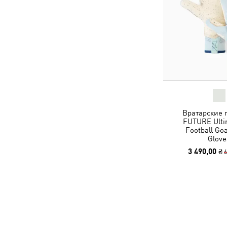
Вратарские 
FUTURE Ulti
Football Go
Glove
3 490,00 ₴
6