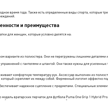
лодное время года. Также есть определенные виды спорта, которые тре
реждений.
бенности и преимущества
тки для женщин, которые условно делятся на:
вом варианте из полиэстера. Они не перегружены лишними деталями 
 упражнений с гантелями и штангой. Они также нужны для усиленных 
живают комфортную температуру рук. Аксессуар выполнен из полиэстер
 который скрепляет их между собой. Фирменный логотип эффектно по
 обеспечивает надежное сцепление с предметами. Специальные элемен
ю модель вратарских перчаток для футбола Puma One Grip 1 Hybrid Pro
ии обеспечивают плотную посадку и хороший контакт с мячом.