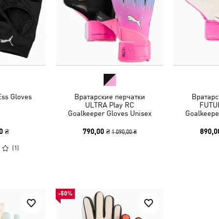
ss Gloves
Вратарские перчатки
Вратарс
ULTRA Play RC
FUTUR
Goalkeeper Gloves Unisex
Goalkeepe
0 ₴
790,00 ₴
890,0
1 090,00 ₴
(
1
)
-50%