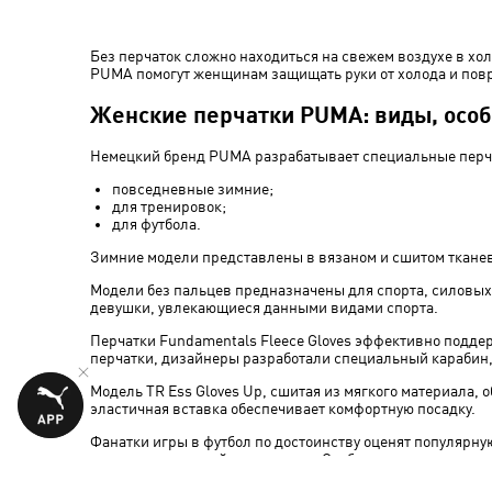
Без перчаток сложно находиться на свежем воздухе в хо
PUMA помогут женщинам защищать руки от холода и пов
Женские перчатки PUMA: виды, осо
Немецкий бренд PUMA разрабатывает специальные перча
повседневные зимние;
для тренировок;
для футбола.
Зимние модели представлены в вязаном и сшитом ткане
Модели без пальцев предназначены для спорта, силовых
девушки, увлекающиеся данными видами спорта.
Перчатки Fundamentals Fleece Gloves эффективно поддер
перчатки, дизайнеры разработали специальный карабин,
Модель TR Ess Gloves Up, сшитая из мягкого материала,
эластичная вставка обеспечивает комфортную посадку.
Фанатки игры в футбол по достоинству оценят популярну
детали каждого действия в игре. Особенности конструкц