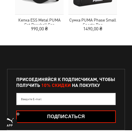
Кепка ESS Metal PUMA
Сумка PUMA Phase Small
Чист
Cat Baseball Cap
Sports Bag
Shoe
990,00 ₴
1490,00 ₴
ПРИСОЕДИНЯЙСЯ К ПОДПИСЧИКАМ, ЧТОБЫ
ПОЛУЧИТЬ
10% СКИДКИ
НА ПОКУПКУ
Введите E-mail
ПОДПИСАТЬСЯ