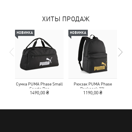
ХИТЫ ПРОДАЖ
НОВИНКА
НОВИНКА
НОВ
Сумка PUMA Phase Small
Рюкзак PUMA Phase
Чист
Sports Bag
Backpack 22L
Shoe
1490,00 ₴
1190,00 ₴