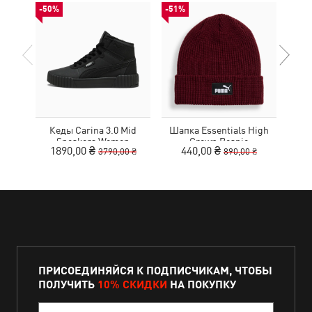
-50%
-51%
НОВ
Кеды Carina 3.0 Mid
Шапка Essentials High
К
Sneakers Women
Crown Beanie
1890,00 ₴
440,00 ₴
3790,00 ₴
890,00 ₴
ПРИСОЕДИНЯЙСЯ К ПОДПИСЧИКАМ, ЧТОБЫ
ПОЛУЧИТЬ
10% СКИДКИ
НА ПОКУПКУ