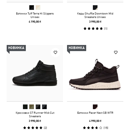
Ботинки Tuff Terra Hi Slippers
Кеды Shuffle Downtown Mid
Unisex
Sneakers Unisex
4 190,00 ₴
3 990,00 ₴
(
1
)
НОВИНКА
НОВИНКА
Кроссовки ST Runner Mid-Cut
Ботинки Pacer Next SB WTR
Sneakers
3 990,00 ₴
4 990,00 ₴
(
2
)
(
15
)