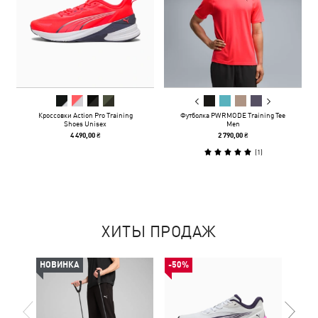
Кроссовки Action Pro Training
Футболка PWRMODE Training Tee
Shoes Unisex
Men
4 490,00 ₴
2 790,00 ₴
(
1
)
ХИТЫ ПРОДАЖ
НОВИНКА
-50%
-50%