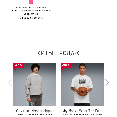
Кроссовки PUMA x FAST &
FURIOUS MB.05 Miami Basketball
Shoes Unisex
7 290,00 ₴
3 640,00 ₴
ХИТЫ ПРОДАЖ
-67%
-50%
-30%
Свитшот Hoopocalypse
Футболка What The Fun
Рю
Crew Sweatshirt Unisex
Tee III Oversized Tee Men
Ho