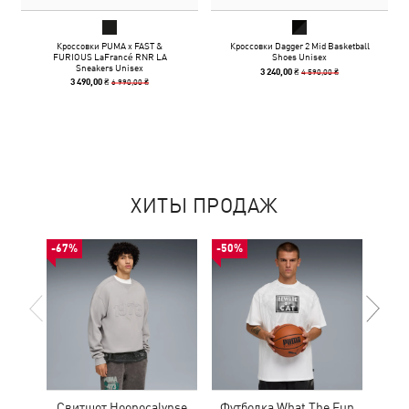
Кроссовки PUMA x FAST &
Кроссовки Dagger 2 Mid Basketball
FURIOUS LaFrancé RNR LA
Shoes Unisex
Sneakers Unisex
4 590,00 ₴
3 240,00 ₴
6 990,00 ₴
3 490,00 ₴
ХИТЫ ПРОДАЖ
-67%
-50%
-30%
Свитшот Hoopocalypse
Футболка What The Fun
Рю