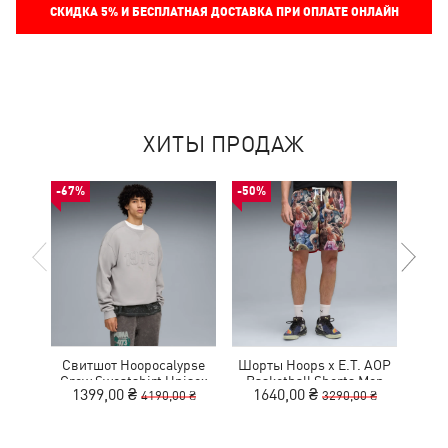
СКИДКА
5%
И БЕСПЛАТНАЯ ДОСТАВКА ПРИ ОПЛАТЕ ОНЛАЙН
ХИТЫ ПРОДАЖ
-67%
-50%
-30%
Свитшот Hoopocalypse
Шорты Hoops x E.T. AOP
Рю
Crew Sweatshirt Unisex
Basketball Shorts Men
Ho
1399,00 ₴
1640,00 ₴
3
4190,00 ₴
3290,00 ₴