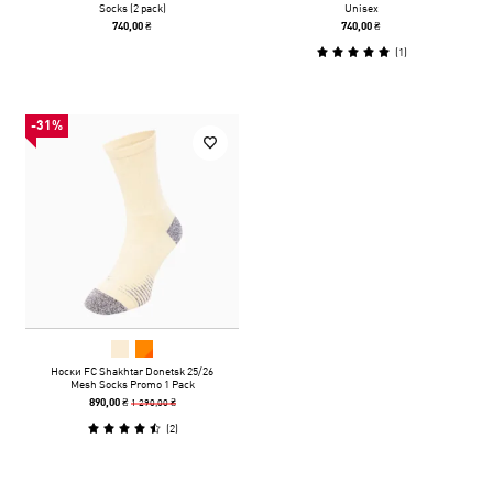
Socks (2 pack)
Unisex
740,00 ₴
740,00 ₴
(
1
)
-31%
Носки FC Shakhtar Donetsk 25/26
Mesh Socks Promo 1 Pack
1 290,00 ₴
890,00 ₴
(
2
)