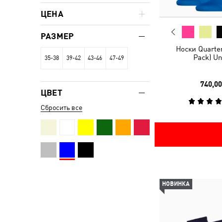
ЦЕНА
РАЗМЕР
Носки Quarter
Pack) Un
35-38
39-42
43-46
47-49
740,00
ЦВЕТ
Сбросить все
НОВИНКА