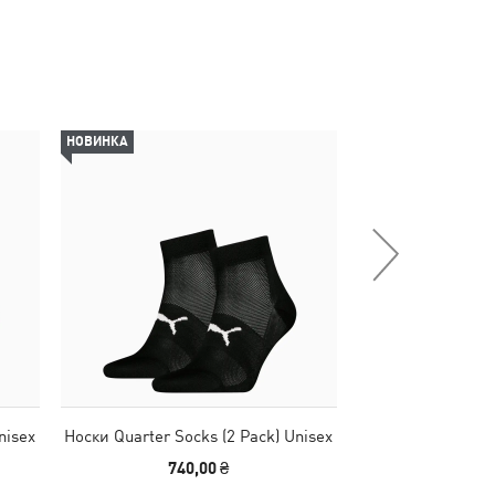
НОВИНКА
НОВИНКА
nisex
Носки Quarter Socks (2 Pack) Unisex
Носки PUMA Unis
740,00 ₴
890