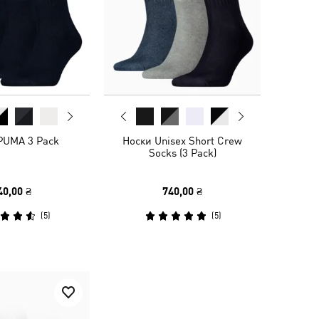
PUMA 3 Pack
Носки Unisex Short Crew
Socks (3 Pack)
40,00 ₴
740,00 ₴
(
5
)
(
5
)