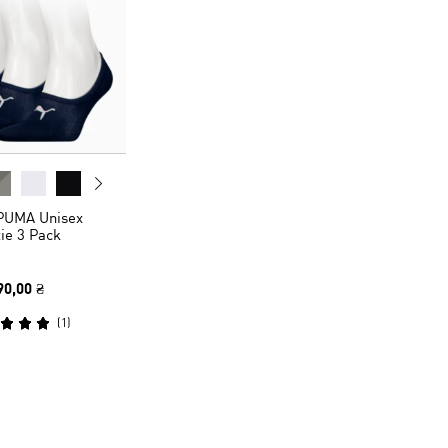
PUMA Unisex
ie 3 Pack
90,00 ₴
(
1
)