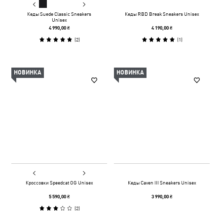
Кеды Suede Classic Sneakers
Кеды RBD Break Sneakers Unisex
Unisex
4 990,00 ₴
4 190,00 ₴
(
2
)
(
1
)
НОВИНКА
НОВИНКА
Кроссовки Speedcat OG Unisex
Кеды Caven III Sneakers Unisex
5 590,00 ₴
3 990,00 ₴
(
2
)