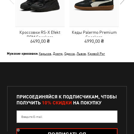
Кроссовки RS-X Efekt
Кеды Palermo Premium
Кед
PRM Sneakers
Sneakers
6490,00 ₴
4990,00 ₴
Мужские кроссовки:
Харьков
,
Днепр
,
Одесса
,
Львов
,
Кривой Рог
ПРИСОЕДИНЯЙСЯ К ПОДПИСЧИКАМ, ЧТОБЫ
ПОЛУЧИТЬ
10% СКИДКИ
НА ПОКУПКУ
Введите E-mail