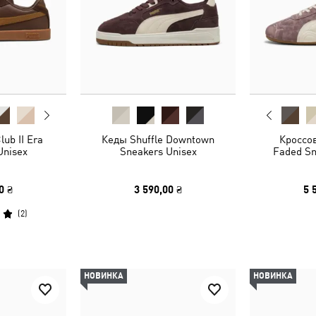
ub II Era
Кеды Shuffle Downtown
Кроссо
Unisex
Sneakers Unisex
Faded Sn
0 ₴
3 590,00 ₴
5 
(
2
)
НОВИНКА
НОВИНКА