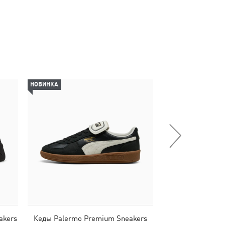
НОВИНКА
НОВИНКА
akers
Кеды Palermo Premium Sneakers
Балетки Speedc