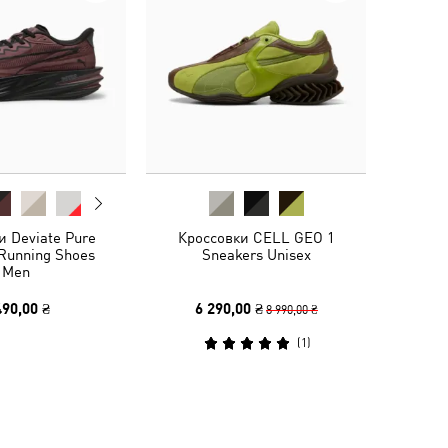
и Deviate Pure
Кроссовки CELL GEO 1
Running Shoes
Sneakers Unisex
Men
490,00 ₴
6 290,00 ₴
8 990,00 ₴
(
1
)