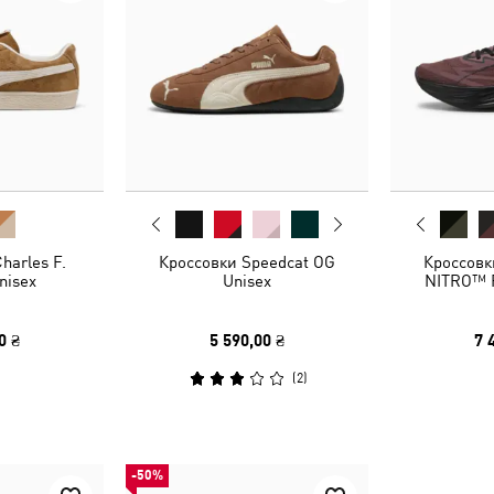
harles F.
Кроссовки Speedcat OG
Кроссовк
nisex
Unisex
NITRO™ 
0 ₴
5 590,00 ₴
7 
(
2
)
-50%