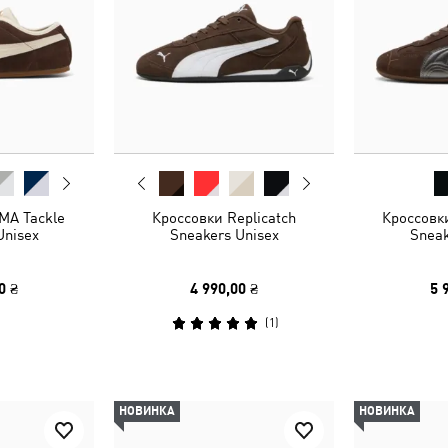
MA Tackle
Кроссовки Replicatch
Кроссовк
Unisex
Sneakers Unisex
Sneak
0 ₴
4 990,00 ₴
5 
(
1
)
НОВИНКА
НОВИНКА