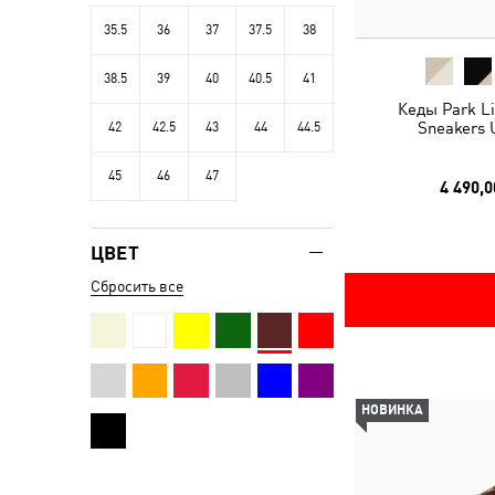
35.5
36
37
37.5
38
38.5
39
40
40.5
41
Кеды Park Lif
Sneakers 
42
42.5
43
44
44.5
45
46
47
4 490,0
ЦВЕТ
Сбросить все
НОВИНКА