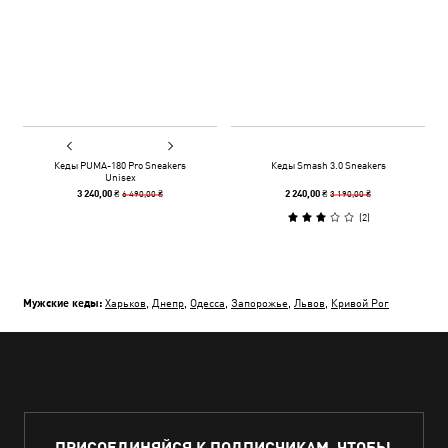
Кеды PUMA-180 Pro Sneakers
Кеды Smash 3.0 Sneakers
Unisex
6 490,00 ₴
3 190,00 ₴
3 240,00 ₴
2 240,00 ₴
(
2
)
Мужские кеды:
Харьков
,
Днепр
,
Одесса
,
Запорожье
,
Львов
,
Кривой Рог
ПРИСОЕДИНЯЙСЯ К ПОДПИСЧИКАМ, ЧТОБЫ