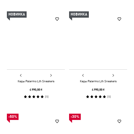
НОВИНКА
НОВИНКА
Кеды Palermo Lth Sneakers
Кеды Palermo Lth Sneakers
4 990,00 ₴
4 990,00 ₴
(
1
)
(
1
)
-50%
-30%