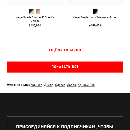
Кеды Suede Charles F. Stead V
Кеды Suede Icons Sneakers Unisex
Unisex
6 490,00 ₴
6 990,00 ₴
ЕЩЁ 36 ТОВАРОВ
ПОКАЗАТЬ ВСЕ
Мужские кеды:
Харьков
,
Днепр
,
Одесса
,
Львов
,
Кривой Рог
ПРИСОЕДИНЯЙСЯ К ПОДПИСЧИКАМ, ЧТОБЫ