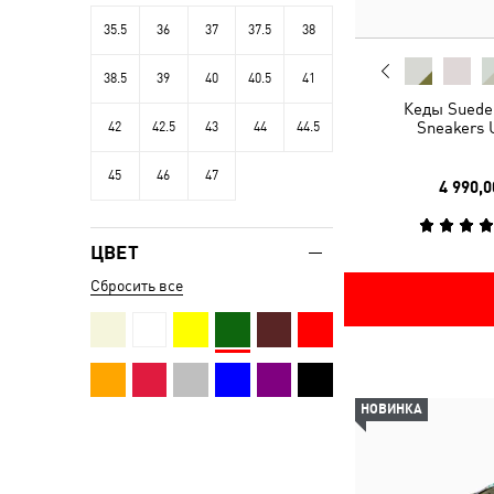
35.5
36
37
37.5
38
38.5
39
40
40.5
41
Кеды Suede 
Sneakers 
42
42.5
43
44
44.5
45
46
47
4 990,0
ЦВЕТ
Сбросить все
НОВИНКА