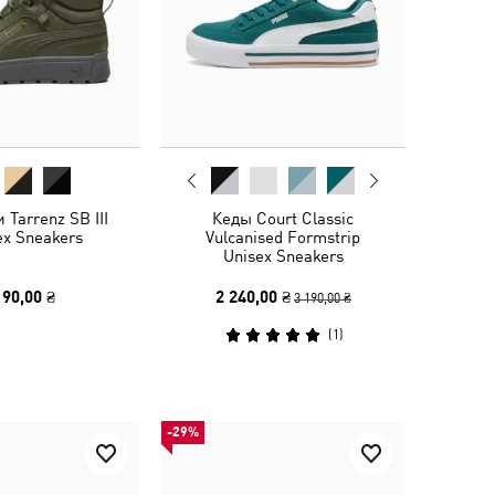
 Tarrenz SB III
Кеды Court Classic
ex Sneakers
Vulcanised Formstrip
Unisex Sneakers
190,00 ₴
2 240,00 ₴
3 190,00 ₴
(
1
)
-29%