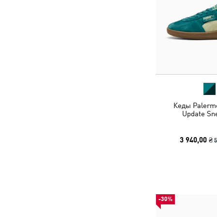
Кеды Palermo
Update Sn
3 940,00 ₴
5
-30%