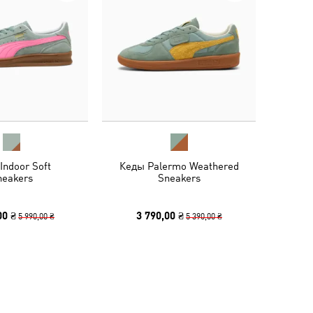
Indoor Soft
Кеды Palermo Weathered
neakers
Sneakers
00 ₴
3 790,00 ₴
5 990,00 ₴
5 390,00 ₴