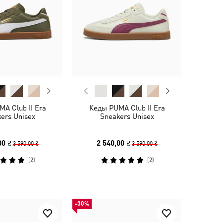
A Club II Era
Кеды PUMA Club II Era
ers Unisex
Sneakers Unisex
00 ₴
2 540,00 ₴
3 590,00 ₴
3 590,00 ₴
(
2
)
(
2
)
-30%