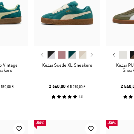
 Vintage
Кеды Suede XL Sneakers
Кеды PUM
eakers
Sneak
2 640,00 ₴
2 540,
 590,00 ₴
5 290,00 ₴
(
2
)
-50%
-50%