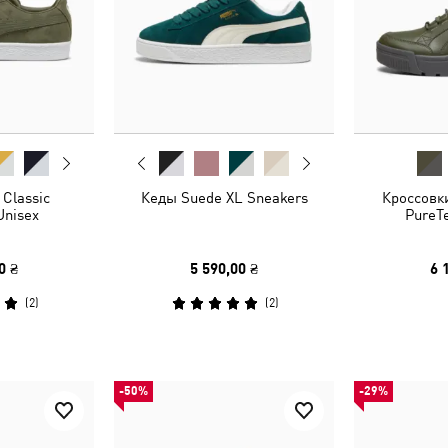
Classic
Кеды Suede XL Sneakers
Кроссовки
Unisex
PureT
0 ₴
5 590,00 ₴
6 
(
2
)
(
2
)
-50%
-29%