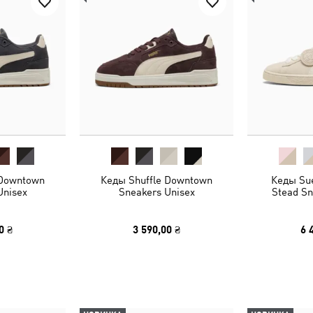
 Downtown
Кеды Shuffle Downtown
Кеды Sue
Unisex
Sneakers Unisex
Stead Sn
0 ₴
3 590,00 ₴
6 