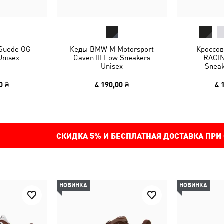
 Suede OG
Кеды BMW M Motorsport
Кроссо
Unisex
Caven III Low Sneakers
RACIN
Unisex
Sneak
0 ₴
4 190,00 ₴
4 
СКИДКА
5%
И БЕСПЛАТНАЯ ДОСТАВКА ПРИ
НОВИНКА
НОВИНКА