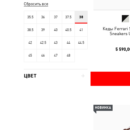
Сбросить все
35.5
36
37
37.5
38
Кеды Ferrari
38.5
39
40
40.5
41
Sneakers 
42
42.5
43
44
44.5
5 590,0
45
46
47
48
ЦВЕТ
НОВИНКА