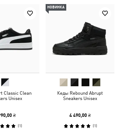
НОВИНКА
t Classic Clean
Кеды Rebound Abrupt
ers Unisex
Sneakers Unisex
990,00 ₴
4 490,00 ₴
(
1
)
(
1
)